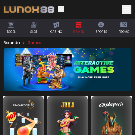
TOGEL
SLOT
CASINO
GAMES
SPORTS
PROMO
Beranda
Games