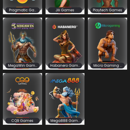
Pragmatic Game
Jili Games
Playtech Games
MegaWin Games
Habanero Games
Micro Gaming Gam
CQ9 Games
Mega888 Games