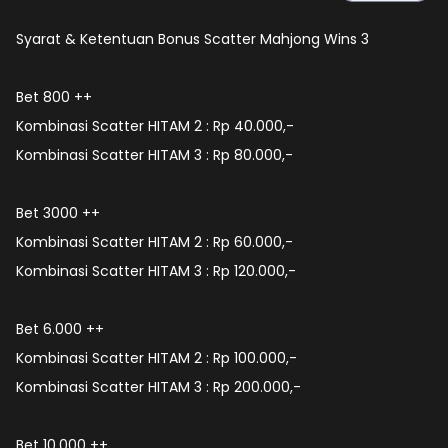
Syarat & Ketentuan Bonus Scatter Mahjong Wins 3
Bet 800 ++
Kombinasi Scatter HITAM 2 : Rp 40.000,-
Kombinasi Scatter HITAM 3 : Rp 80.000,-
Bet 3000 ++
Kombinasi Scatter HITAM 2 : Rp 60.000,-
Kombinasi Scatter HITAM 3 : Rp 120.000,-
Bet 6.000 ++
Kombinasi Scatter HITAM 2 : Rp 100.000,-
Kombinasi Scatter HITAM 3 : Rp 200.000,-
Bet 10.000 ++