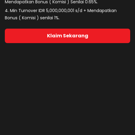
Mendapatkan Bonus ( Komisi ) Senilai 0.65%.
4. Min Turnover IDR 5,000,000,001 s/d + Mendapatkan
Bonus ( Komisi ) senilai 1%.
Klaim Sekarang