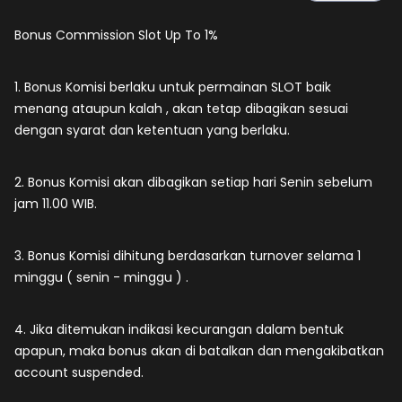
Bonus Commission Slot Up To 1%
1. Bonus Komisi berlaku untuk permainan SLOT baik
menang ataupun kalah , akan tetap dibagikan sesuai
dengan syarat dan ketentuan yang berlaku.
2. Bonus Komisi akan dibagikan setiap hari Senin sebelum
jam 11.00 WIB.
3. Bonus Komisi dihitung berdasarkan turnover selama 1
minggu ( senin - minggu ) .
4. Jika ditemukan indikasi kecurangan dalam bentuk
apapun, maka bonus akan di batalkan dan mengakibatkan
account suspended.