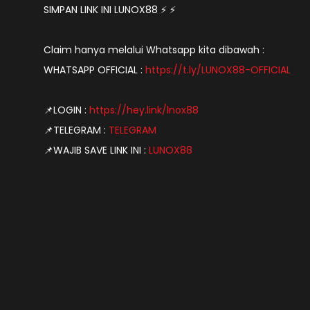
SIMPAN LINK INI LUNOX88 ⚡ ⚡
Claim hanya melalui Whatsapp kita dibawah :
WHATSAPP OFFICIAL :
https://t.ly/LUNOX88-OFFICIAL
📌LOGIN :
https://hey.link/lnox88
📌TELEGRAM :
TELEGRAM
📌WAJIB SAVE LINK INI :
LUNOX88