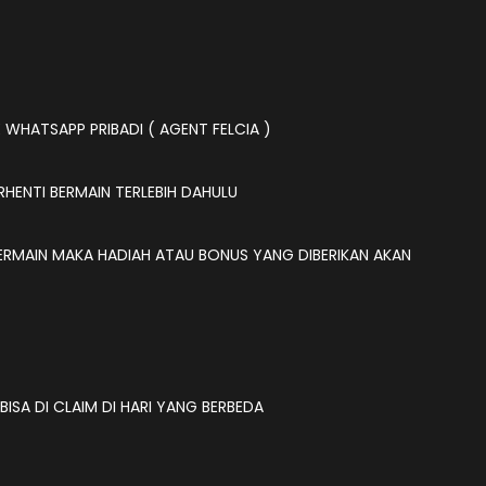
 WHATSAPP PRIBADI ( AGENT FELCIA )
HENTI BERMAIN TERLEBIH DAHULU
ERMAIN MAKA HADIAH ATAU BONUS YANG DIBERIKAN AKAN
BISA DI CLAIM DI HARI YANG BERBEDA