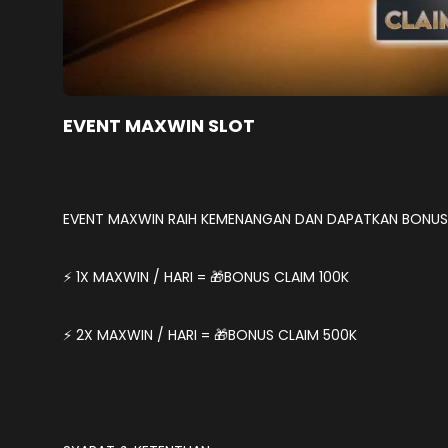
EVENT MAXWIN SLOT
EVENT MAXWIN RAIH KEMENANGAN DAN DAPATKAN BONUSNY
⚡ 1X MAXWIN / HARI = 🎁BONUS CLAIM 100K
⚡ 2X MAXWIN / HARI = 🎁BONUS CLAIM 500K