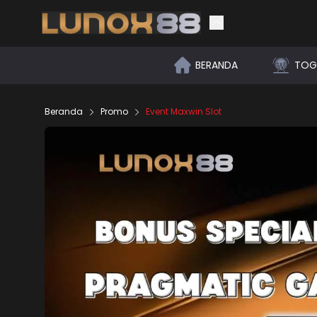
BERANDA
TOG
Beranda
Promo
Event Maxwin Slot