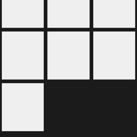
Big Button Bash
Ultra Warp Roulette
FlyX
Break Away Shootout
Fruit Blast
Match Day
The Incredible Balloon Machine