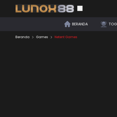
BERANDA
TOG
Beranda
Games
Netent Games