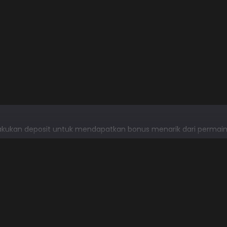
n lakukan deposit untuk mendapatkan bonus menarik dari permai
Selengkapnya
Produk Kami
Permainan Togel